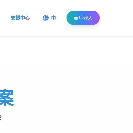
支援中心
中
商戶登入
案
求