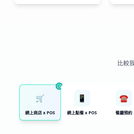
比較
🛒
📱
☎
網上商店 x POS
網上點餐 x POS
餐廳預約