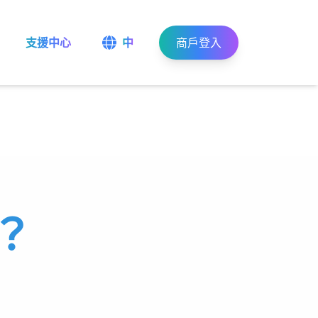
支援中心
中
商戶登入
？